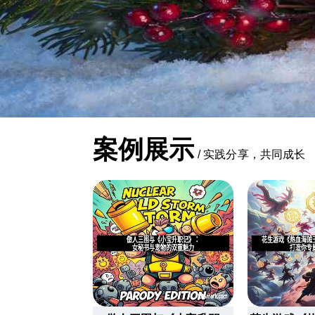
案例展示
/
实践分享，共同成长