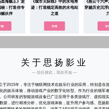
热血海贼王》宠
《城市天际线》中的水电奇
《燕云十六声
揭秘：打造你专
迹：打造稳定高效的水电站
穿越历史沉浮
海贼伙伴
之道
详情
详情
详
关于思扬影业
— 信任彼此，现在开始 —
立于2015年，专注于物联网技术在娱乐行业的应用，特别是在
化的娱乐体验，推动游戏产业的数字化转型。作为行业的领军
。公司研发的智能游戏设备已广泛应用于各类游戏厅、虚拟现
数据，进行精准分析，优化游戏体验，提升用户参与感。思扬
物联网技术的智能游戏产品，涵盖了AR/VR互动游戏、电子竞