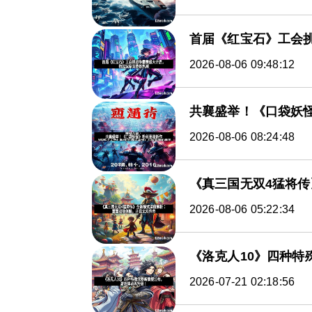
首届《红宝石》工会
2026-08-06 09:48:12
共襄盛举！《口袋妖
2026-08-06 08:24:48
《真三国无双4猛将
2026-08-06 05:22:34
《洛克人10》四种特
2026-07-21 02:18:56